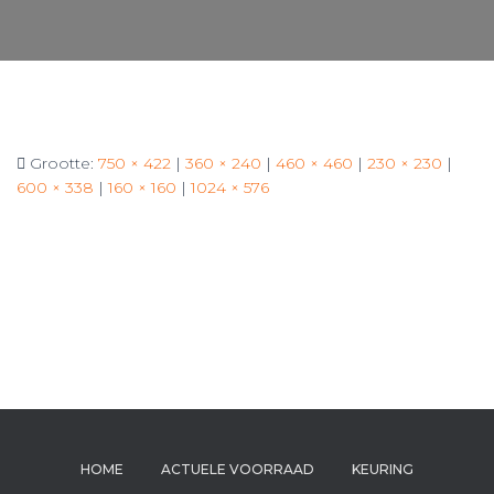
Grootte:
750 × 422
|
360 × 240
|
460 × 460
|
230 × 230
|
600 × 338
|
160 × 160
|
1024 × 576
HOME
ACTUELE VOORRAAD
KEURING