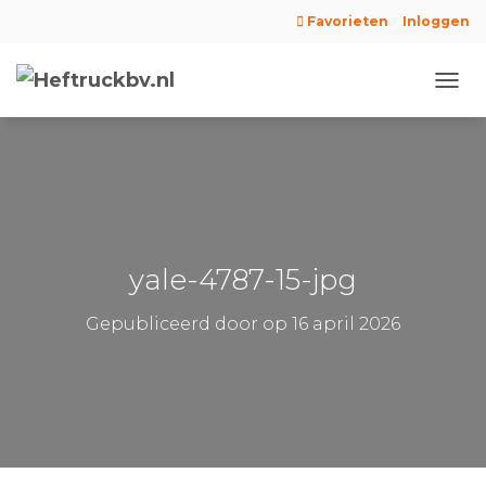
Favorieten
Inloggen
N
A
V
I
G
A
T
I
E
yale-4787-15-jpg
W
I
Gepubliceerd door
op
16 april 2026
S
S
E
L
E
N