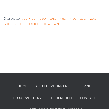
Grootte:
750 × 351
|
360 × 240
|
460 × 460
|
230 × 230
|
600 × 280
|
160 × 160
|
1024 × 478
HOME
ACTUELE VOORRAAD
KEURING
HUUR EN/OF LEASE
ONDERHOUD
CONTACT
Hestia | Ontwikkeld door
ThemeIsle