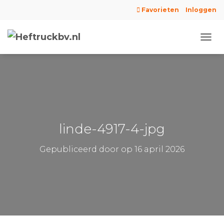
Favorieten
Inloggen
N
A
V
I
G
A
T
I
E
linde-4917-4-jpg
W
I
Gepubliceerd door
op
16 april 2026
S
S
E
L
E
N