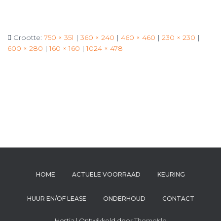
Grootte:
750 × 351
|
360 × 240
|
460 × 460
|
230 × 230
|
600 × 280
|
160 × 160
|
1024 × 478
HOME
ACTUELE VOORRAAD
KEURING
HUUR EN/OF LEASE
ONDERHOUD
CONTACT
Hestia | Ontwikkeld door
ThemeIsle