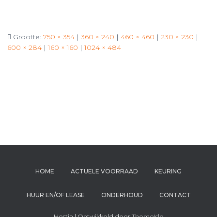
Grootte:
750 × 354
|
360 × 240
|
460 × 460
|
230 × 230
|
600 × 284
|
160 × 160
|
1024 × 484
HOME
ACTUELE VOORRAAD
KEURING
HUUR EN/OF LEASE
ONDERHOUD
CONTACT
Hestia | Ontwikkeld door
ThemeIsle