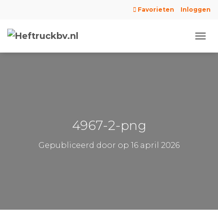
Favorieten
Inloggen
N
A
V
I
G
A
T
I
E
4967-2-png
W
I
Gepubliceerd door
op
16 april 2026
S
S
E
L
E
N