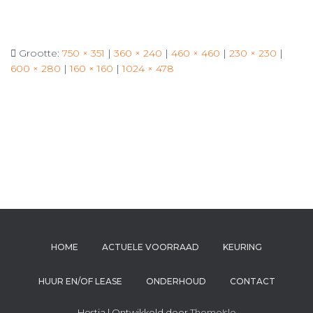
Grootte:
750 × 351
|
360 × 240
|
460 × 460
|
230 × 230
|
600 × 280
|
160 × 160
|
1024 × 478
HOME
ACTUELE VOORRAAD
KEURING
HUUR EN/OF LEASE
ONDERHOUD
CONTACT
Hestia | Ontwikkeld door
ThemeIsle