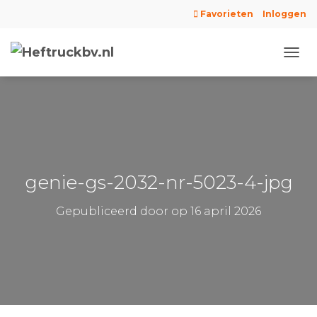
Favorieten
Inloggen
N
A
V
I
G
A
T
I
E
genie-gs-2032-nr-5023-4-jpg
W
I
Gepubliceerd door
op
16 april 2026
S
S
E
L
E
N