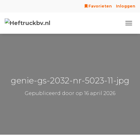
Favorieten
Inloggen
N
A
V
I
G
A
T
I
E
genie-gs-2032-nr-5023-11-jpg
W
I
Gepubliceerd door
op
16 april 2026
S
S
E
L
E
N