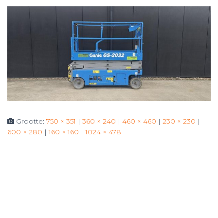
Grootte:
750 × 351
|
360 × 240
|
460 × 460
|
230 × 230
|
600 × 280
|
160 × 160
|
1024 × 478