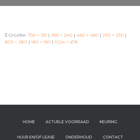
Grootte:
750 × 351
|
360 × 240
|
460 × 460
|
230 × 230
|
600 × 280
|
160 × 160
|
1024 × 478
HOME
ACTUELE VOORRAAD
KEURING
HUUR EN/OF LEASE
ONDERHOUD
CONTACT