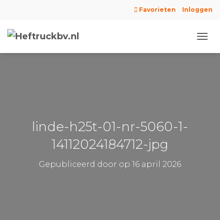
Favorieten
Inloggen
N
A
V
I
G
A
T
I
E
linde-h25t-01-nr-5060-1-
W
I
14112024184712-jpg
S
S
Gepubliceerd door
op
16 april 2026
E
L
E
N