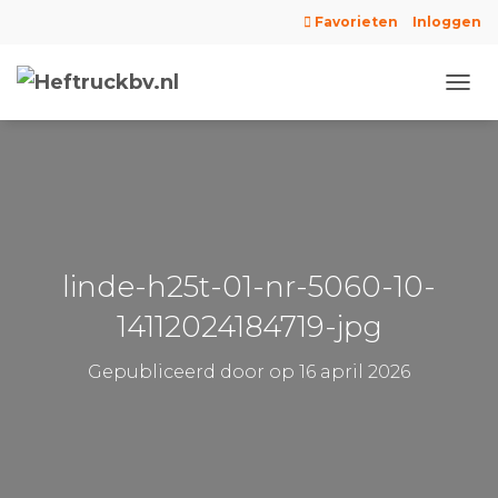
Favorieten
Inloggen
N
A
V
I
G
A
T
I
E
linde-h25t-01-nr-5060-10-
W
I
14112024184719-jpg
S
S
Gepubliceerd door
op
16 april 2026
E
L
E
N