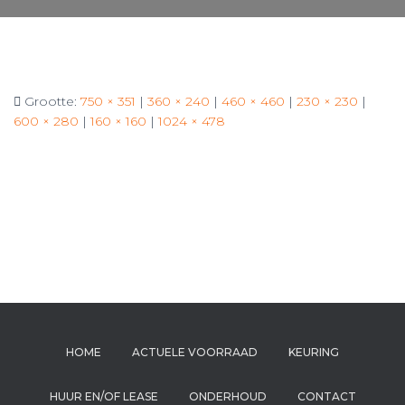
Grootte:
750 × 351
|
360 × 240
|
460 × 460
|
230 × 230
|
600 × 280
|
160 × 160
|
1024 × 478
HOME
ACTUELE VOORRAAD
KEURING
HUUR EN/OF LEASE
ONDERHOUD
CONTACT