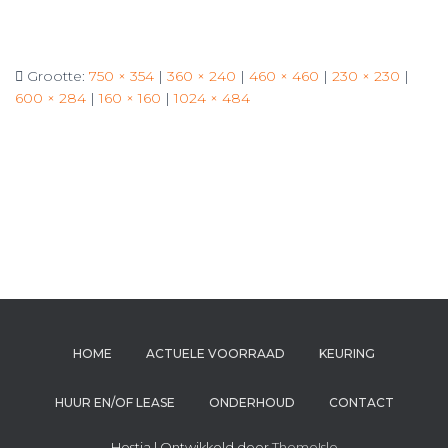
Grootte:
750 × 354
|
360 × 240
|
460 × 460
|
230 × 230
|
600 × 284
|
160 × 160
|
1024 × 484
HOME
ACTUELE VOORRAAD
KEURING
HUUR EN/OF LEASE
ONDERHOUD
CONTACT
Hestia | Ontwikkeld door
ThemeIsle