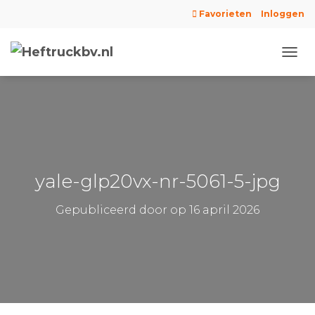
Favorieten
Inloggen
N
A
V
I
G
A
T
I
E
yale-glp20vx-nr-5061-5-jpg
W
I
Gepubliceerd door
op
16 april 2026
S
S
E
L
E
N