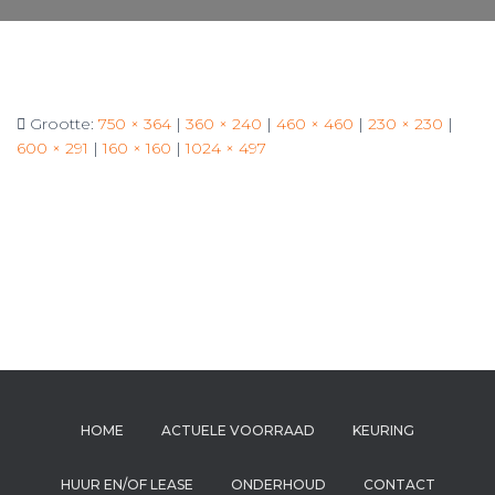
Grootte:
750 × 364
|
360 × 240
|
460 × 460
|
230 × 230
|
600 × 291
|
160 × 160
|
1024 × 497
HOME
ACTUELE VOORRAAD
KEURING
HUUR EN/OF LEASE
ONDERHOUD
CONTACT