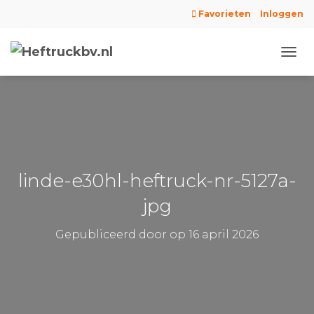
Favorieten
Inloggen
N
A
V
I
G
A
T
I
E
linde-e30hl-heftruck-nr-5127a-
W
I
jpg
S
S
Gepubliceerd door
op
16 april 2026
E
L
E
N