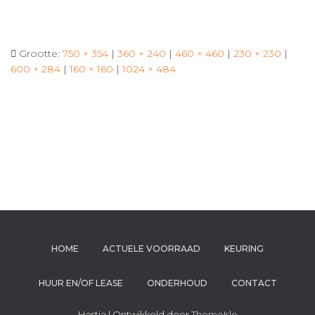
Grootte:
750 × 354
|
360 × 240
|
460 × 460
|
230 × 230
|
600 × 284
|
160 × 160
|
1024 × 484
HOME
ACTUELE VOORRAAD
KEURING
HUUR EN/OF LEASE
ONDERHOUD
CONTACT
Hestia | Ontwikkeld door
ThemeIsle