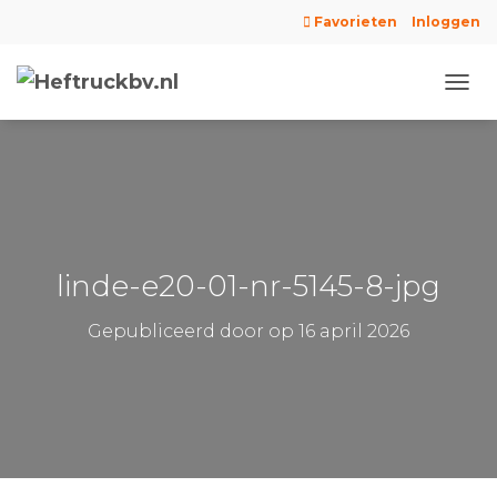
Favorieten
Inloggen
N
A
V
I
G
A
T
I
E
linde-e20-01-nr-5145-8-jpg
W
I
Gepubliceerd door
op
16 april 2026
S
S
E
L
E
N