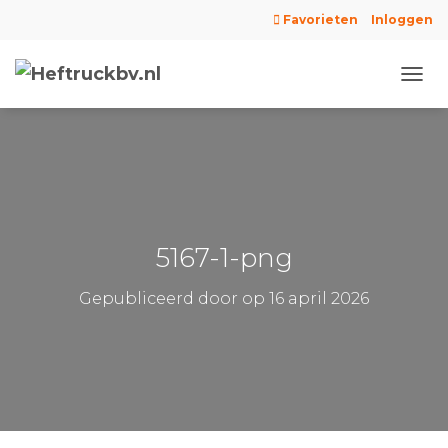
Favorieten
Inloggen
N
A
V
I
G
A
T
I
E
5167-1-png
W
I
Gepubliceerd door
op
16 april 2026
S
S
E
L
E
N