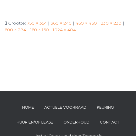
Grootte:
750 × 354
|
360 × 240
|
460 × 460
|
230 × 230
|
600 × 284
|
160 × 160
|
1024 × 484
HOME
ACTUELE VOORRAAD
KEURING
HUUR EN/OF LEASE
ONDERHOUD
CONTACT
Hestia | Ontwikkeld door
ThemeIsle