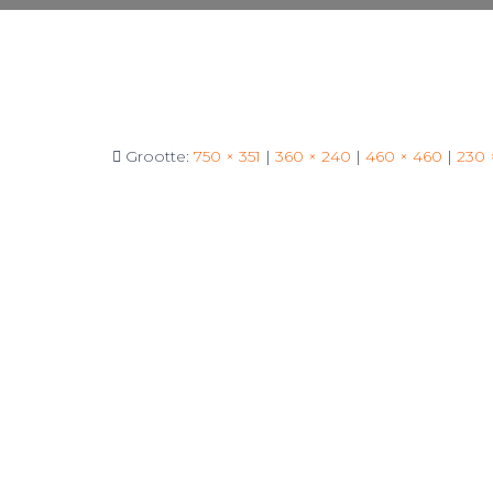
Grootte:
750 × 351
|
360 × 240
|
460 × 460
|
230 