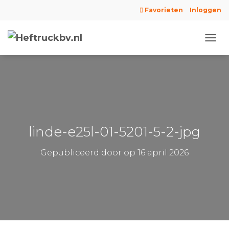
Favorieten
Inloggen
N
A
V
I
G
A
T
I
E
linde-e25l-01-5201-5-2-jpg
W
I
Gepubliceerd door
op
16 april 2026
S
S
E
L
E
N