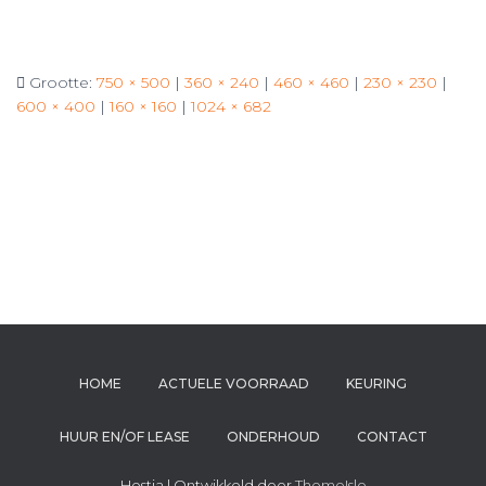
Grootte:
750 × 500
|
360 × 240
|
460 × 460
|
230 × 230
|
600 × 400
|
160 × 160
|
1024 × 682
HOME
ACTUELE VOORRAAD
KEURING
HUUR EN/OF LEASE
ONDERHOUD
CONTACT
Hestia | Ontwikkeld door
ThemeIsle