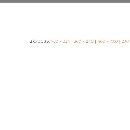
Grootte:
750 × 354
|
360 × 240
|
460 × 460
|
230