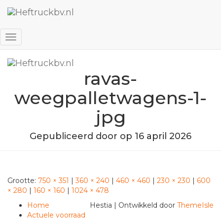
Favorieten
Inloggen
Navigatie
wisselen
ravas-
weegpalletwagens-1-
jpg
Gepubliceerd door
op
16 april 2026
Grootte:
750 × 351
|
360 × 240
|
460 × 460
|
230 × 230
|
600
× 280
|
160 × 160
|
1024 × 478
Home
Hestia | Ontwikkeld door
ThemeIsle
Actuele voorraad