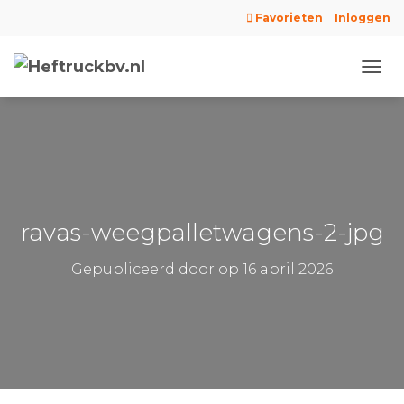
Favorieten
Inloggen
N
A
V
I
G
A
T
I
E
ravas-weegpalletwagens-2-jpg
W
I
Gepubliceerd door
op
16 april 2026
S
S
E
L
E
N