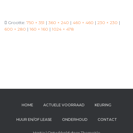
Grootte:
750 × 351
|
360 × 240
|
460 × 460
|
230 × 230
|
600 × 280
|
160 × 160
|
1024 × 478
HOME
ACTUELE VOORRAAD
KEURING
HUUR EN/OF LEASE
ONDERHOUD
CONTACT
Hestia | Ontwikkeld door
ThemeIsle