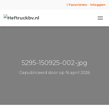
Favorieten
Inloggen
N
A
V
I
G
A
T
I
E
5295-150925-002-jpg
W
I
Gepubliceerd door
op
16 april 2026
S
S
E
L
E
N