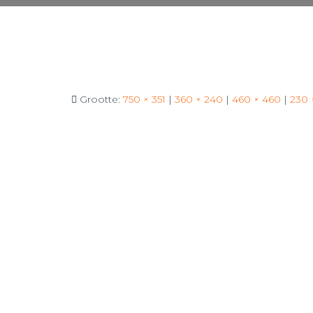
Grootte:
750 × 351
|
360 × 240
|
460 × 460
|
230 