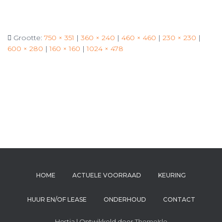
Grootte:
750 × 351
|
360 × 240
|
460 × 460
|
230 × 230
|
600 × 280
|
160 × 160
|
1024 × 478
HOME
ACTUELE VOORRAAD
KEURING
HUUR EN/OF LEASE
ONDERHOUD
CONTACT
Hestia | Ontwikkeld door
ThemeIsle