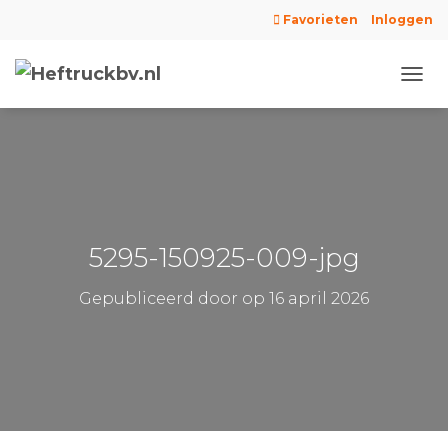
Favorieten
Inloggen
N
A
V
I
G
A
T
I
E
5295-150925-009-jpg
W
I
Gepubliceerd door
op
16 april 2026
S
S
E
L
E
N