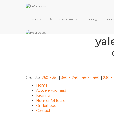
Favorieten
Inloggen
Home
Actuele voorraad
Keuring
Huur e
yal
Grootte:
750 × 351
|
360 × 240
|
460 × 460
|
230 ×
Home
Actuele voorraad
Keuring
Huur en/of lease
Onderhoud
Contact