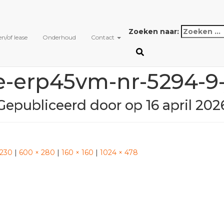
Zoeken naar:
n/of lease
Onderhoud
Contact
e-erp45vm-nr-5294-9
Gepubliceerd door
op
16 april 202
 230
|
600 × 280
|
160 × 160
|
1024 × 478