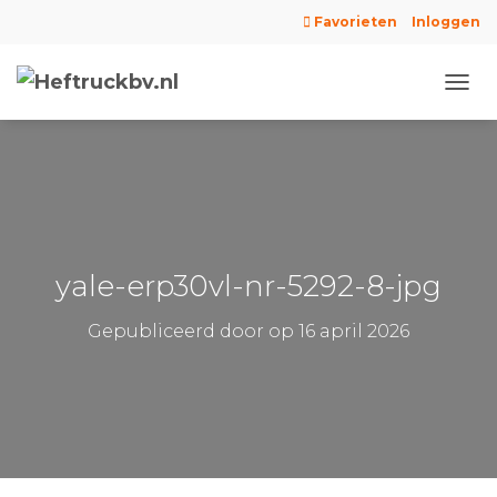
Favorieten
Inloggen
N
A
V
I
G
A
T
I
E
yale-erp30vl-nr-5292-8-jpg
W
I
Gepubliceerd door
op
16 april 2026
S
S
E
L
E
N