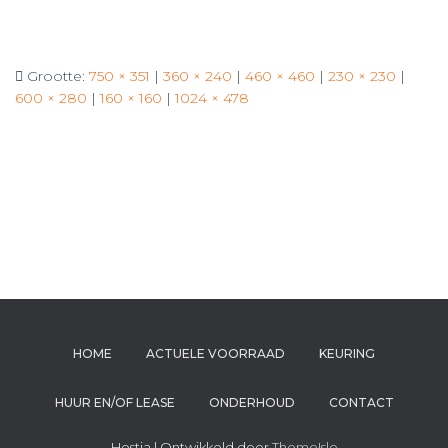
Grootte:
750 × 351
|
360 × 240
|
460 × 460
|
230 × 230
|
600 × 280
|
160 × 160
|
1024 × 478
HOME
ACTUELE VOORRAAD
KEURING
HUUR EN/OF LEASE
ONDERHOUD
CONTACT
Hestia | Ontwikkeld door
ThemeIsle