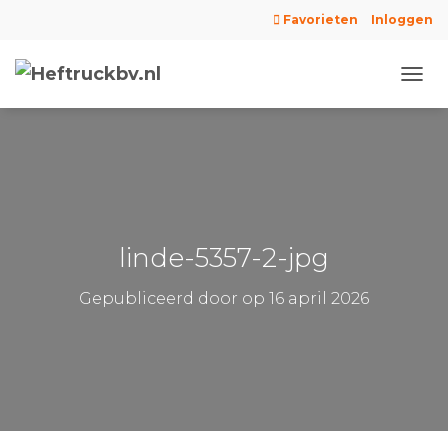
Favorieten
Inloggen
N
A
V
I
G
A
T
I
E
linde-5357-2-jpg
W
I
Gepubliceerd door
op
16 april 2026
S
S
E
L
E
N