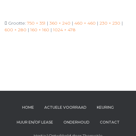
Grootte:
750 × 351
|
360 × 240
|
460 × 460
|
230 × 230
|
600 × 280
|
160 × 160
|
1024 × 478
HOME
ACTUELE VOORRAAD
KEURING
HUUR EN/OF LEASE
ONDERHOUD
CONTACT
Hestia | Ontwikkeld door
ThemeIsle