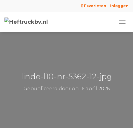
Favorieten
Inloggen
N
A
V
I
G
A
T
I
E
linde-l10-nr-5362-12-jpg
W
I
Gepubliceerd door
op
16 april 2026
S
S
E
L
E
N