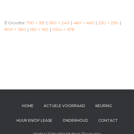
Grootte:
750 × 351
|
360 × 240
|
460 × 460
|
230 × 230
|
600 × 280
|
160 × 160
|
1024 × 478
HOME
ACTUELE VOORRAAD
KEURING
HUUR EN/OF LEASE
ONDERHOUD
CONTACT
Hestia | Ontwikkeld door
ThemeIsle