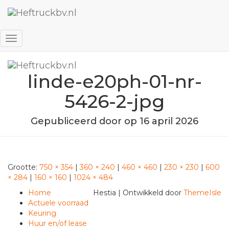
Favorieten
Inloggen
Navigatie
wisselen
linde-e20ph-01-nr-
5426-2-jpg
Gepubliceerd door
op
16 april 2026
Grootte:
750 × 354
|
360 × 240
|
460 × 460
|
230 × 230
|
600
× 284
|
160 × 160
|
1024 × 484
Home
Hestia | Ontwikkeld door
ThemeIsle
Actuele voorraad
Keuring
Huur en/of lease