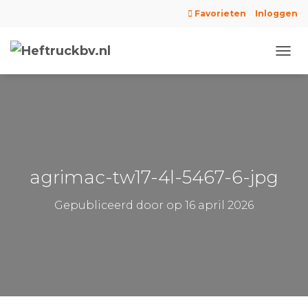
Favorieten
Inloggen
N
A
V
I
G
A
T
I
E
agrimac-tw17-4l-5467-6-jpg
W
I
Gepubliceerd door
op
16 april 2026
S
S
E
L
E
N