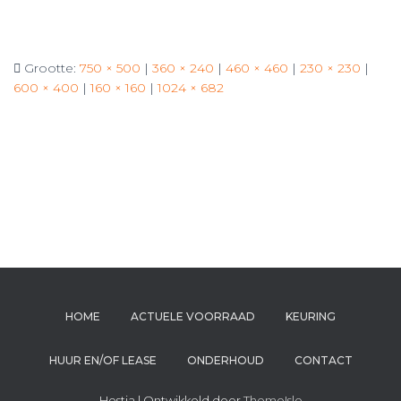
Grootte:
750 × 500
|
360 × 240
|
460 × 460
|
230 × 230
|
600 × 400
|
160 × 160
|
1024 × 682
HOME
ACTUELE VOORRAAD
KEURING
HUUR EN/OF LEASE
ONDERHOUD
CONTACT
Hestia | Ontwikkeld door
ThemeIsle