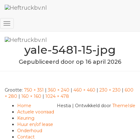
Favorieten
Inloggen
Navigatie
wisselen
yale-5481-15-jpg
Gepubliceerd door
op
16 april 2026
Grootte:
750 × 351
|
360 × 240
|
460 × 460
|
230 × 230
|
600
× 280
|
160 × 160
|
1024 × 478
Home
Hestia | Ontwikkeld door
ThemeIsle
Actuele voorraad
Keuring
Huur en/of lease
Onderhoud
Contact