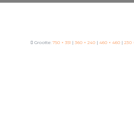
Grootte:
750 × 351
|
360 × 240
|
460 × 460
|
230 