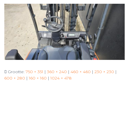
Grootte:
750 × 351
|
360 × 240
|
460 × 460
|
230 × 230
|
600 × 280
|
160 × 160
|
1024 × 478