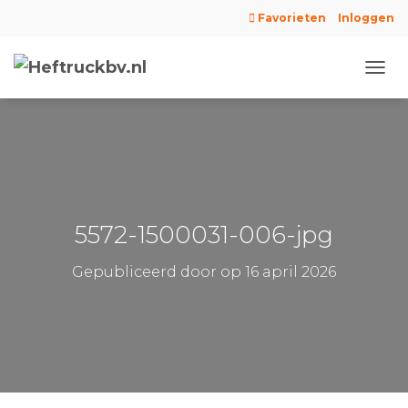
Favorieten
Inloggen
N
A
V
I
G
A
T
I
E
5572-1500031-006-jpg
W
I
Gepubliceerd door
op
16 april 2026
S
S
E
L
E
N