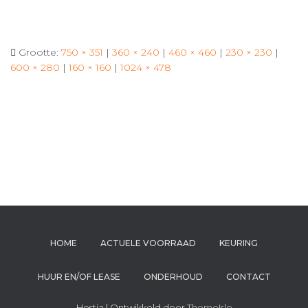
Grootte:
750 × 351
|
360 × 240
|
460 × 460
|
230 × 230
|
600 × 280
|
160 × 160
|
1024 × 478
HOME
ACTUELE VOORRAAD
KEURING
HUUR EN/OF LEASE
ONDERHOUD
CONTACT
Hestia | Ontwikkeld door
ThemeIsle