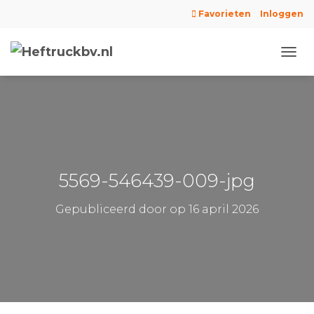
Favorieten
Inloggen
N
A
V
I
G
A
T
I
E
5569-546439-009-jpg
W
I
Gepubliceerd door
op
16 april 2026
S
S
E
L
E
N