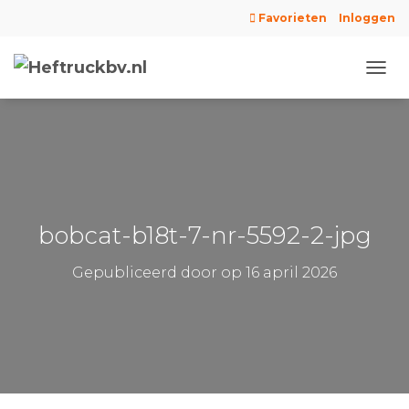
Favorieten
Inloggen
N
A
V
I
G
A
T
I
E
bobcat-b18t-7-nr-5592-2-jpg
W
I
Gepubliceerd door
op
16 april 2026
S
S
E
L
E
N