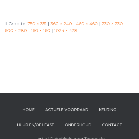
Grootte:
750 × 351
|
360 × 240
|
460 × 460
|
230 × 230
|
600 × 280
|
160 × 160
|
1024 × 478
HOME
ACTUELE VOORRAAD
KEURING
HUUR EN/OF LEASE
ONDERHOUD
CONTACT
Hestia | Ontwikkeld door
ThemeIsle