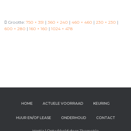
Grootte:
750 × 351
|
360 × 240
|
460 × 460
|
230 × 230
|
600 × 280
|
160 × 160
|
1024 × 478
HOME
ACTUELE VOORRAAD
KEURING
HUUR EN/OF LEASE
ONDERHOUD
CONTACT
Hestia | Ontwikkeld door
ThemeIsle