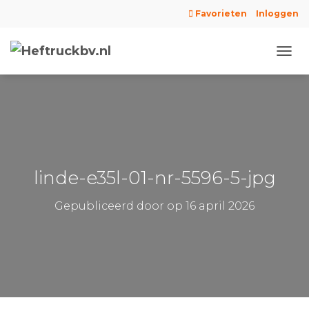
Favorieten
Inloggen
N
A
V
I
G
A
T
I
E
linde-e35l-01-nr-5596-5-jpg
W
I
Gepubliceerd door
op
16 april 2026
S
S
E
L
E
N