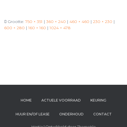
Grootte:
750 × 351
|
360 × 240
|
460 × 460
|
230 × 230
|
600 × 280
|
160 × 160
|
1024 × 478
HOME
ACTUELE VOORRAAD
KEURING
HUUR EN/OF LEASE
ONDERHOUD
CONTACT
Hestia | Ontwikkeld door
ThemeIsle