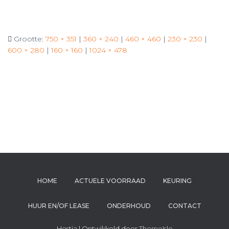
Grootte:
750 × 351
|
360 × 240
|
460 × 460
|
230 × 230
|
600 × 280
|
160 × 160
|
1024 × 478
HOME
ACTUELE VOORRAAD
KEURING
HUUR EN/OF LEASE
ONDERHOUD
CONTACT
Hestia | Ontwikkeld door
ThemeIsle