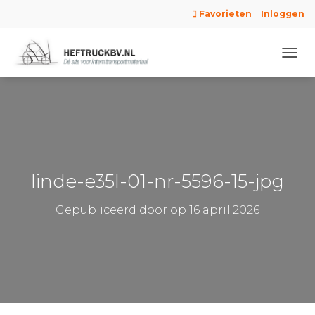
Favorieten
Inloggen
N
A
V
I
G
A
T
I
E
linde-e35l-01-nr-5596-15-jpg
W
I
Gepubliceerd door
op
16 april 2026
S
S
E
L
E
N