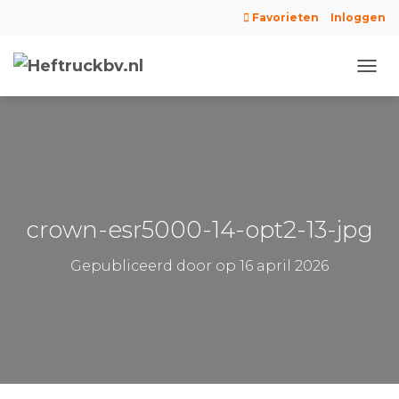
Favorieten
Inloggen
N
A
V
I
G
A
T
I
E
crown-esr5000-14-opt2-13-jpg
W
I
Gepubliceerd door
op
16 april 2026
S
S
E
L
E
N