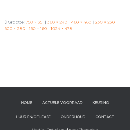
Grootte:
750 × 351
|
360 × 240
|
460 × 460
|
230 × 230
|
600 × 280
|
160 × 160
|
1024 × 478
HOME
ACTUELE VOORRAAD
KEURING
HUUR EN/OF LEASE
ONDERHOUD
CONTACT
Hestia | Ontwikkeld door
ThemeIsle