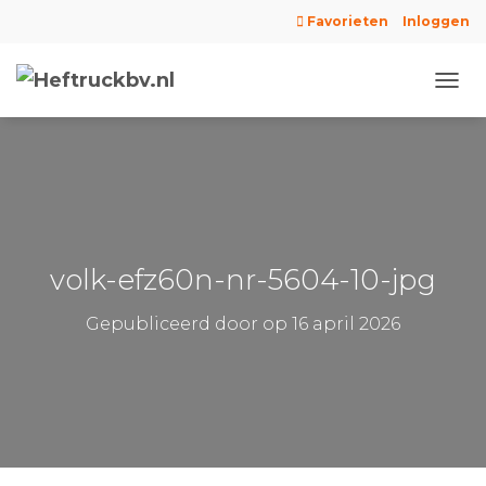
Favorieten
Inloggen
N
A
V
I
G
A
T
I
E
volk-efz60n-nr-5604-10-jpg
W
I
Gepubliceerd door
op
16 april 2026
S
S
E
L
E
N