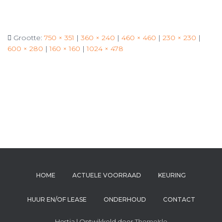
Grootte:
750 × 351
|
360 × 240
|
460 × 460
|
230 × 230
|
600 × 280
|
160 × 160
|
1024 × 478
HOME
ACTUELE VOORRAAD
KEURING
HUUR EN/OF LEASE
ONDERHOUD
CONTACT
Hestia | Ontwikkeld door
ThemeIsle