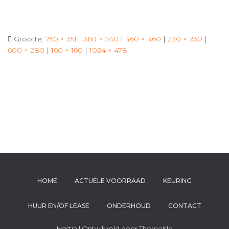
Grootte:
750 × 351
|
360 × 240
|
460 × 460
|
230 × 230
|
600 × 280
|
160 × 160
|
1024 × 478
HOME
ACTUELE VOORRAAD
KEURING
HUUR EN/OF LEASE
ONDERHOUD
CONTACT
Hestia | Ontwikkeld door
ThemeIsle