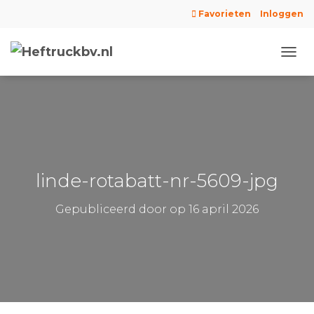
Favorieten
Inloggen
N
A
V
I
G
A
T
I
E
linde-rotabatt-nr-5609-jpg
W
I
Gepubliceerd door
op
16 april 2026
S
S
E
L
E
N