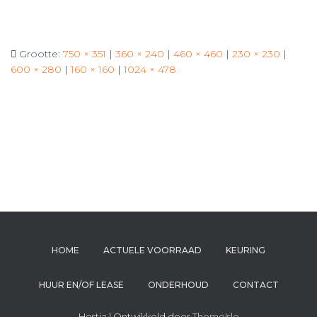
Grootte:
750 × 351
|
360 × 240
|
460 × 460
|
230 × 230
|
600 × 280
|
160 × 160
|
1024 × 478
HOME
ACTUELE VOORRAAD
KEURING
HUUR EN/OF LEASE
ONDERHOUD
CONTACT
Hestia | Ontwikkeld door
ThemeIsle