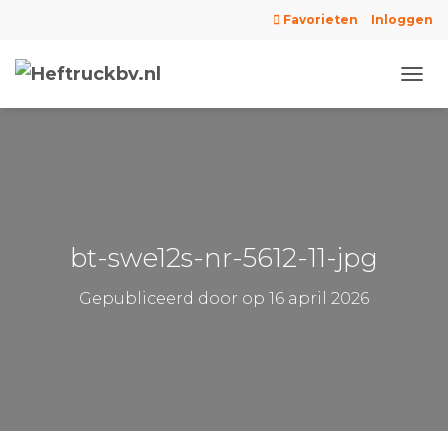
Favorieten
Inloggen
N
A
V
I
G
A
T
I
E
bt-swe12s-nr-5612-11-jpg
W
I
Gepubliceerd door
op
16 april 2026
S
S
E
L
E
N