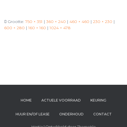
Grootte:
750 × 351
|
360 × 240
|
460 × 460
|
230 × 230
|
600 × 280
|
160 × 160
|
1024 × 478
HOME
ACTUELE VOORRAAD
KEURING
HUUR EN/OF LEASE
ONDERHOUD
CONTACT
Hestia | Ontwikkeld door
ThemeIsle