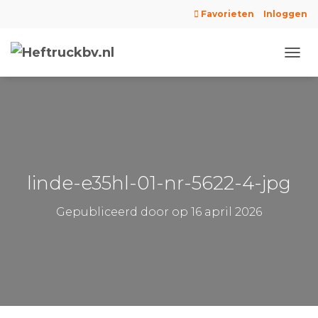
Favorieten
Inloggen
N
A
V
I
G
A
T
I
E
linde-e35hl-01-nr-5622-4-jpg
W
I
Gepubliceerd door
op
16 april 2026
S
S
E
L
E
N