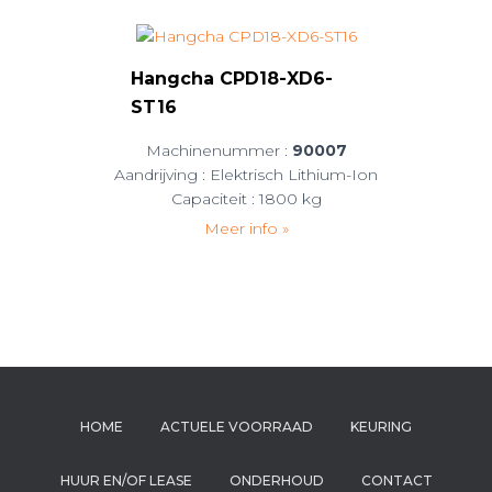
Hangcha CPD18-XD6-
ST16
Machinenummer :
90007
Aandrijving : Elektrisch Lithium-Ion
Capaciteit : 1800 kg
Meer info »
HOME
ACTUELE VOORRAAD
KEURING
HUUR EN/OF LEASE
ONDERHOUD
CONTACT