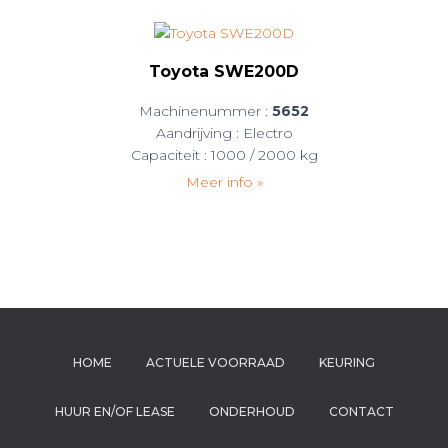
Toyota SWE200D
Machinenummer :
5652
Aandrijving : Electro
Capaciteit : 1000 / 2000 kg
Meer info »
HOME
ACTUELE VOORRAAD
KEURING
HUUR EN/OF LEASE
ONDERHOUD
CONTACT