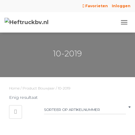
Favorieten
Inloggen
NAVIG
WISS
10-2019
Home
/ Product Bouwjaar / 10-2019
Enig resultaat